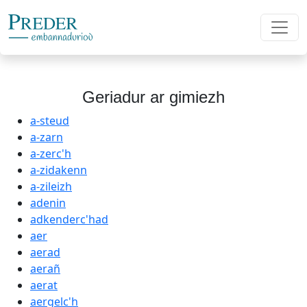
Geriadur ar gimiezh
a-steud
a-zarn
a-zerc'h
a-zidakenn
a-zileizh
adenin
adkenderc'had
aer
aerad
aerañ
aerat
aergelc'h