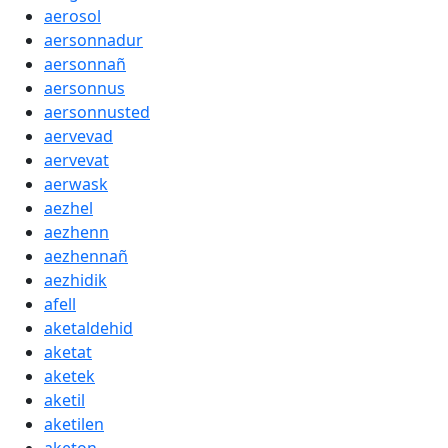
aerosol
aersonnadur
aersonnañ
aersonnus
aersonnusted
aervevad
aervevat
aerwask
aezhel
aezhenn
aezhennañ
aezhidik
afell
aketaldehid
aketat
aketek
aketil
aketilen