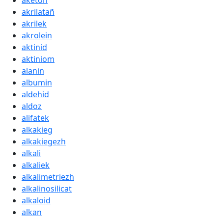
aketon
akrilatañ
akrilek
akrolein
aktinid
aktiniom
alanin
albumin
aldehid
aldoz
alifatek
alkakieg
alkakiegezh
alkali
alkaliek
alkalimetriezh
alkalinosilicat
alkaloid
alkan