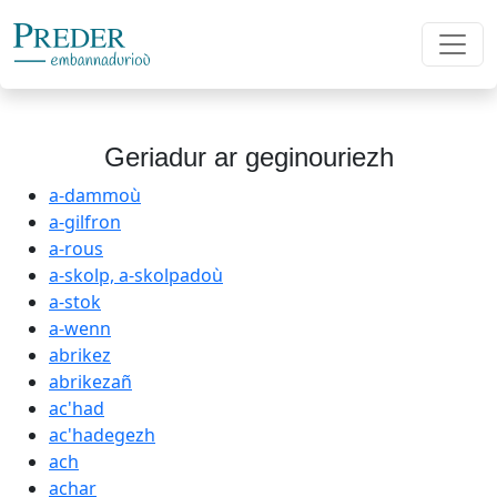
Geriadur ar geginouriezh
a-dammoù
a-gilfron
a-rous
a-skolp, a-skolpadoù
a-stok
a-wenn
abrikez
abrikezañ
ac'had
ac'hadegezh
ach
achar