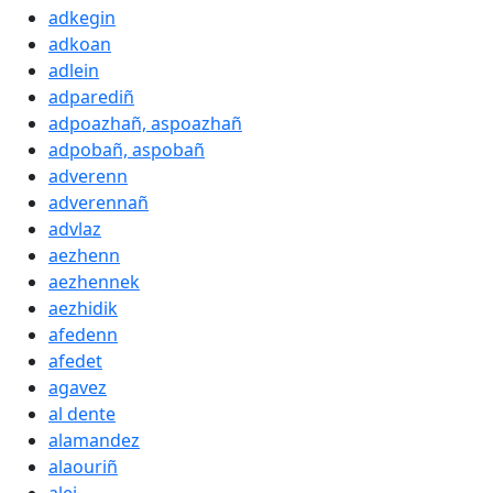
adkegin
adkoan
adlein
adparediñ
adpoazhañ, aspoazhañ
adpobañ, aspobañ
adverenn
adverennañ
advlaz
aezhenn
aezhennek
aezhidik
afedenn
afedet
agavez
al dente
alamandez
alaouriñ