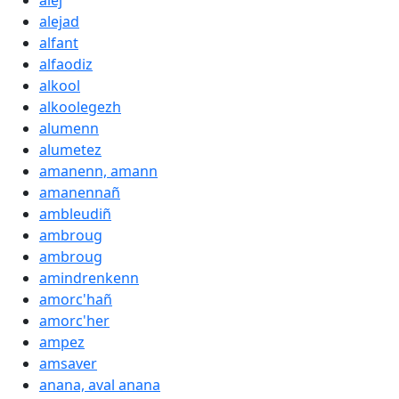
alej
alejad
alfant
alfaodiz
alkool
alkoolegezh
alumenn
alumetez
amanenn, amann
amanennañ
ambleudiñ
ambroug
ambroug
amindrenkenn
amorc'hañ
amorc'her
ampez
amsaver
anana, aval anana