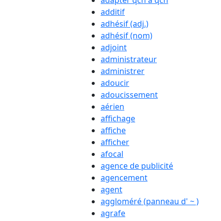
adapter qch à qch
additif
adhésif (adj.)
adhésif (nom)
adjoint
administrateur
administrer
adoucir
adoucissement
aérien
affichage
affiche
afficher
afocal
agence de publicité
agencement
agent
aggloméré (panneau d' ~ )
agrafe