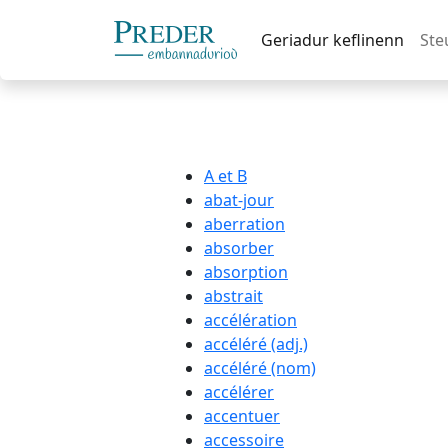
Geriadur keflinenn
Ste
A et B
abat-jour
aberration
absorber
absorption
abstrait
accélération
accéléré (adj.)
accéléré (nom)
accélérer
accentuer
accessoire