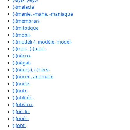
(-)lys-, (-)lyt-
(-)malacie
(-)manie, -mane, -maniaque
(-)membran-
(-)mitotique
(-)mobil-
(-)model(-), modèle, modél-
(-)mot-, (-)motr-
(-)nécro-
(-)négat-
(-)neur(-), (-)nerv-
(-)norm-, anomalie
(-)nuclé-
(-)nutr-
(-)oblitér-
(-)obstru-
(-)occlu-
(-)opér-
(-)opt-