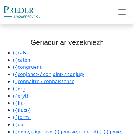
Geriadur ar vezekniezh
(-)calv-
(-)catén-
(-)congruent
(-)conjonct- / conjoint- / conjug-
(-)connaître / connaissance
(-)erg-
(-)éryth-
(-)flu-
(-)flux(-)
(-)form-
(-)gain-
(-)gène, (-)genèse, (-)génésie, (-)génét(-), (-)génie,