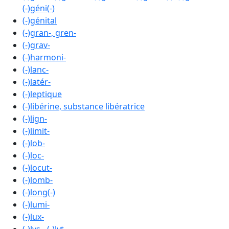
(-)géni(-)
(-)génital
(-)gran-, gren-
(-)grav-
(-)harmoni-
(-)lanc-
(-)latér-
(-)leptique
(-)libérine, substance libératrice
(-)lign-
(-)limit-
(-)lob-
(-)loc-
(-)locut-
(-)lomb-
(-)long(-)
(-)lumi-
(-)lux-