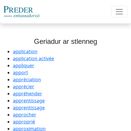
Geriadur ar stlenneg
application
application activée
appliquer
apport
appréciation
apprécier
appréhender
apprentissage
apprentissage
approcher
approprié
approximation