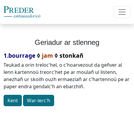
Geriadur ar stlenneg
1.bourrage
◊
jam
◊
stonkañ
Teukad a orin treloc'hel, o c'hoarvezout da geñver al
lenn kartennoù treorc'het pe ar moulañ ul listenn,
anezhañ ur skoilh ouzh ermaeziañ ar c'hartennoù pe ar
paper endra gendalc'h an ebarzhiñ.
Kent
War-lerc'h