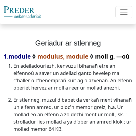
Geriadur ar stlenneg
1.module
◊
modulus, module
◊
moll g. ―où
En adeiladouriezh, kenvuzul bihanañ etre an
elfennoù a saver un adeilad ganto hevelep ma
c'haller o c'henemprañ kuit ag o azvenañ. An elfenn
oberiet hervez ar moll a reer ur mollad anezhi.
Er stlenneg, muzul dibabet da verkañ ment vihanañ
un elfenn amred, ur bloc'h memor greiz, h.a. Ur
mollad eo an elfenn a zo dezhi ment ur moll ; sk. :
strolladur lies mollad a ya d'ober an amred klok ; ur
mollad memor 64 KB.