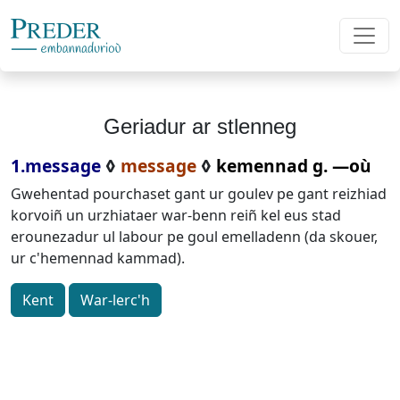
Geriadur ar stlenneg
1.message
◊
message
◊
kemennad g. ―où
Gwehentad pourchaset gant ur goulev pe gant reizhiad
korvoiñ un urzhiataer war-benn reiñ kel eus stad
erounezadur ul labour pe goul emelladenn (da skouer,
ur c'hemennad kammad).
Kent
War-lerc'h