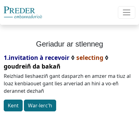
Geriadur ar stlenneg
1.invitation à recevoir
◊
selecting
◊
goudreiñ da bakañ
Reizhiad lieshaeziñ gant dasparzh en amzer ma tiuz al
loaz kenbiaouet gant lies arveriad an hini a vo-eñ
derannet dezhañ
Kent
War-lerc'h