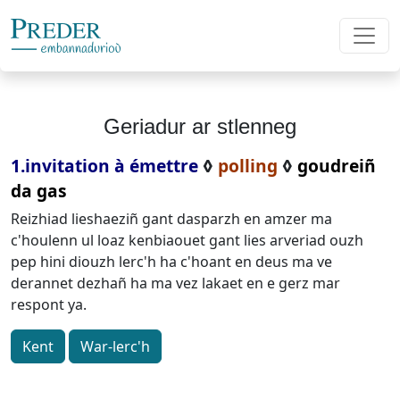
Geriadur ar stlenneg
1.invitation à émettre
◊
polling
◊
goudreiñ
da gas
Reizhiad lieshaeziñ gant dasparzh en amzer ma
c'houlenn ul loaz kenbiaouet gant lies arveriad ouzh
pep hini diouzh lerc'h ha c'hoant en deus ma ve
derannet dezhañ ha ma vez lakaet en e gerz mar
respont ya.
Kent
War-lerc'h